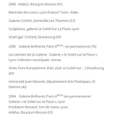
2006 Artélys, Bourg en Bresse (01)
Biennale des Lions, Lyon-France/ Turin –Italie
Galerie Crid’Art, Amnéville Les Thermes (57)
Sculptures, galerie Le Soleil Sur La Place, Lyon
St’art (gal. Crid’art), Strasbourg (67)
è
me
2005 Galerie Bréheret, Paris 6
: en permanence (75)
Les artistes de la Galerie : Galerie « le Soleil sur la Place »,
Lyon Collection municipale. Genas
St’art, Foire Européenne d’art, (Gal. Le Soleil sur …) Strasbourg
(67)
Université Jean Monnet, département Arts Plastiques, St
Etienne (42)
ème
2004 Galerie Bréheret, Paris 6
(en permanence)
Galerie « le Soleil sur la Place », Lyon
Fondation Renaud, Fort de Vaise, Lyon
Artélys, Bourg en Bresse (01)