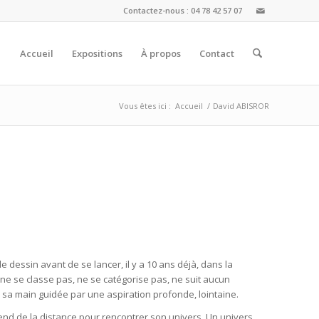
Contactez-nous : 04 78 42 57 07
Accueil
Expositions
À propos
Contact
Vous êtes ici :
Accueil
/
David ABISROR
dessin avant de se lancer, il y a 10 ans déjà, dans la
il ne se classe pas, ne se catégorise pas, ne suit aucun
e sa main guidée par une aspiration profonde, lointaine.
rend de la distance pour rencontrer son univers. Un univers