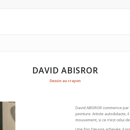
DAVID ABISROR
Dessin au crayon
David ABISROR commence par le 
peinture. Artiste autodidacte, 
mouvement, si ce n’est celui d
Une fois l’œuvre achevée, il p