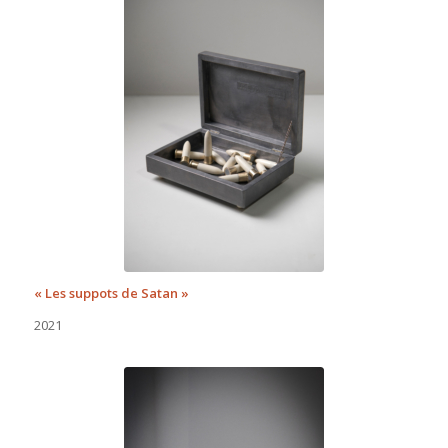
« Les suppots de Satan »
2021