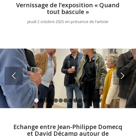
Vernissage de l’exposition « Quand
tout bascule »
jeudi 2 octobre 2025 en présence de l’artiste
1
2
3
4
5
6
7
8
9
10
11
12
13
14
Echange entre Jean-Philippe Domecq
et David Décamp autour de