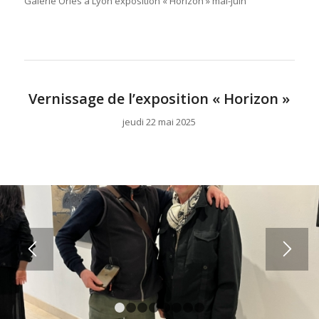
Galerie Oriès à Lyon exposition « Horizon » mai-juin
Vernissage de l’exposition « Horizon »
jeudi 22 mai 2025
1
2
3
4
5
6
7
8