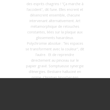
des esprits chagrins ! “Ça marche à
l’accident“, dit l’une. Elles encrent et
désencrent ensemble, chacune
intervenant alternativement. Art
métamorphique de retouches
constantes, liées sur la plaque aux
glissements hasardeux.
Polychromie absolue : “les espaces
se transforment avec la couleur“, dit
l’autre. Et de reprendre
directement au pinceau sur le
papier gravé. Somptueuse synergie
d’énergies. Bestiaire halluciné en
prime. Christian Noorbergen
Christian Noorbergen
Emmanuelle Renard et Sophie Sainrapt La
gravure à quatre mains, ou l’aventure