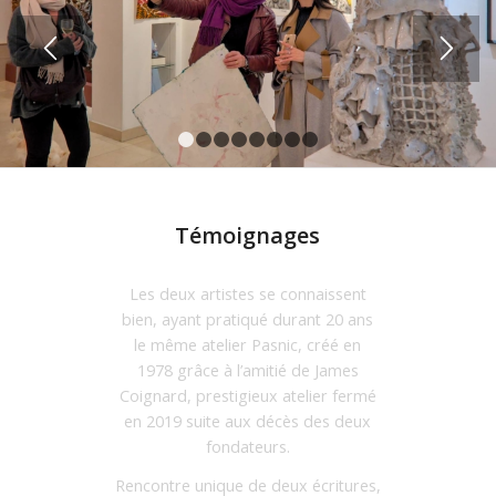
1
2
3
4
5
6
7
8
Témoignages
Les deux artistes se connaissent
bien, ayant pratiqué durant 20 ans
le même atelier Pasnic, créé en
1978 grâce à l’amitié de James
Coignard, prestigieux atelier fermé
en 2019 suite aux décès des deux
fondateurs.
Rencontre unique de deux écritures,