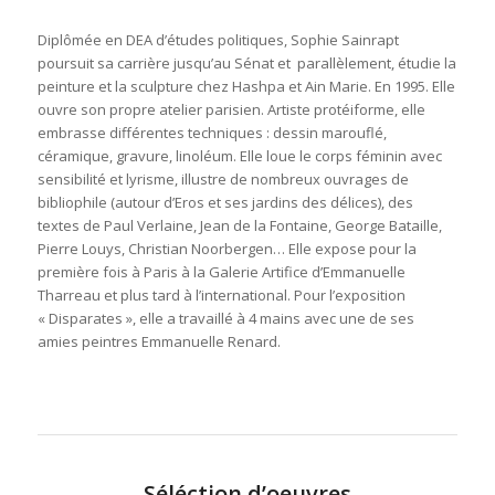
Diplômée en DEA d’études politiques, Sophie Sainrapt
poursuit sa carrière jusqu’au Sénat et parallèlement, étudie la
peinture et la sculpture chez Hashpa et Ain Marie. En 1995. Elle
ouvre son propre atelier parisien. Artiste protéiforme, elle
embrasse différentes techniques : dessin marouflé,
céramique, gravure, linoléum. Elle loue le corps féminin avec
sensibilité et lyrisme, illustre de nombreux ouvrages de
bibliophile (autour d’Eros et ses jardins des délices), des
textes de Paul Verlaine, Jean de la Fontaine, George Bataille,
Pierre Louys, Christian Noorbergen… Elle expose pour la
première fois à Paris à la Galerie Artifice d’Emmanuelle
Tharreau et plus tard à l’international. Pour l’exposition
« Disparates », elle a travaillé à 4 mains avec une de ses
amies peintres Emmanuelle Renard.
Séléction d’oeuvres