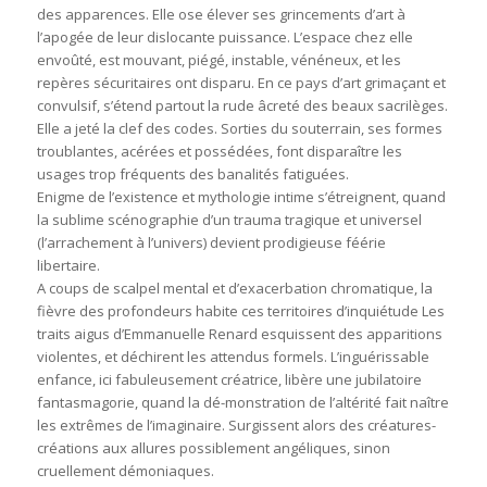
des apparences. Elle ose élever ses grincements d’art à
l’apogée de leur dislocante puissance. L’espace chez elle
envoûté, est mouvant, piégé, instable, vénéneux, et les
repères sécuritaires ont disparu. En ce pays d’art grimaçant et
convulsif, s’étend partout la rude âcreté des beaux sacrilèges.
Elle a jeté la clef des codes. Sorties du souterrain, ses formes
troublantes, acérées et possédées, font disparaître les
usages trop fréquents des banalités fatiguées.
Enigme de l’existence et mythologie intime s’étreignent, quand
la sublime scénographie d’un trauma tragique et universel
(l’arrachement à l’univers) devient prodigieuse féérie
libertaire.
A coups de scalpel mental et d’exacerbation chromatique, la
fièvre des profondeurs habite ces territoires d’inquiétude Les
traits aigus d’Emmanuelle Renard esquissent des apparitions
violentes, et déchirent les attendus formels. L’inguérissable
enfance, ici fabuleusement créatrice, libère une jubilatoire
fantasmagorie, quand la dé-monstration de l’altérité fait naître
les extrêmes de l’imaginaire. Surgissent alors des créatures-
créations aux allures possiblement angéliques, sinon
cruellement démoniaques.