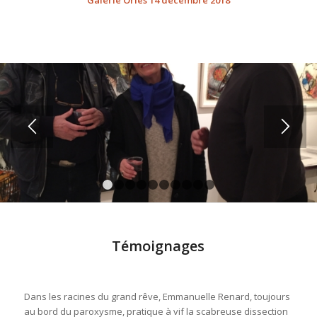
Galerie Ories 14 décembre 2018
1
2
3
4
5
6
7
8
9
10
Témoignages
Dans les racines du grand rêve, Emmanuelle Renard, toujours
au bord du paroxysme, pratique à vif la scabreuse dissection