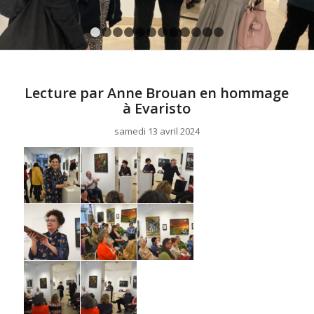
1
2
3
4
5
6
7
8
9
10
11
12
Lecture par Anne Brouan en hommage
à Evaristo
samedi 13 avril 2024