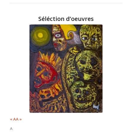
Séléction d’oeuvres
« AA »
A