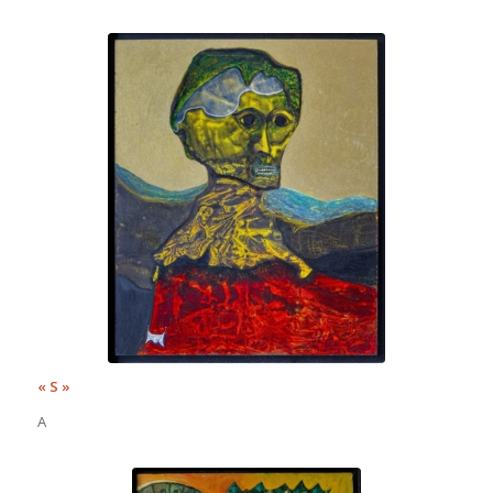
« S »
A