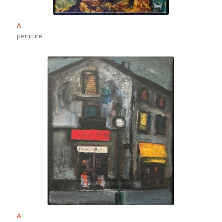
A
peinture
A