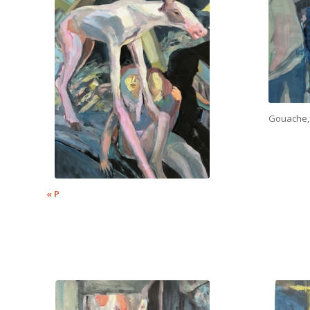
Gouache,
« P