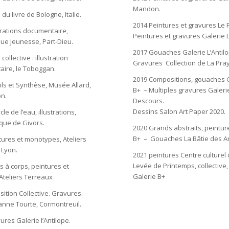
Mandon.
 du livre de Bologne, Italie.
2014 Peintures et gravures Le P
trations documentaire,
Peintures et gravures Galerie 
que Jeunesse, Part-Dieu.
2017 Gouaches Galerie L’Antil
collective : illustration
Gravures Collection de La Pra
ire, le Toboggan.
2019 Compositions, gouaches 
ils et Synthèse, Musée Allard,
B+ – Multiples gravures Galeri
n.
Descours.
Dessins Salon Art Paper 2020.
cle de l’eau, illustrations,
ue de Givors.
2020 Grands abstraits, peintur
B+ – Gouaches La Bâtie des Ar
tures et monotypes, Ateliers
 Lyon.
2021 peintures Centre culturel 
Levée de Printemps, collective
s à corps, peintures et
Galerie B+
Ateliers Terreaux
ition Collective. Gravures.
anne Tourte, Cormontreuil..
res Galerie l’Antilope.