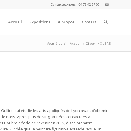
Contactez-nous : 04 78 42 57 07
Accueil
Expositions
À propos
Contact
Vous êtes ici :
Accueil
/
Gilbert HOUBRE
à Oullins qui étudie les arts appliqués de Lyon avant d’obtenir
 de Paris. Après plus de vingt années consacrées à
lbet Houbre décide de revenir en 2005, à ses premiers
avure. « L’idée que la peinture figurative est redevenue un