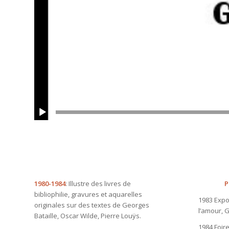
1980-1984
: Illustre des livres de
P
bibliophilie, gravures et aquarelles
1983 Expo
originales sur des textes de Georges
l’amour, G
Bataille, Oscar Wilde, Pierre Louÿs.
1984 Foire