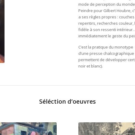
mode de perception du monde, d
Peindre pour Gilbert Houbre, c’e
a ses règles propres : couches 
repentirs, recherches couleur, 
fidèle à son ressenti intérieu
immédiatement le geste du peint
C’est la pratique du monotype
d’une presse chalcographique Ar
permettent de développer certa
noir et blanc).
Séléction d’oeuvres