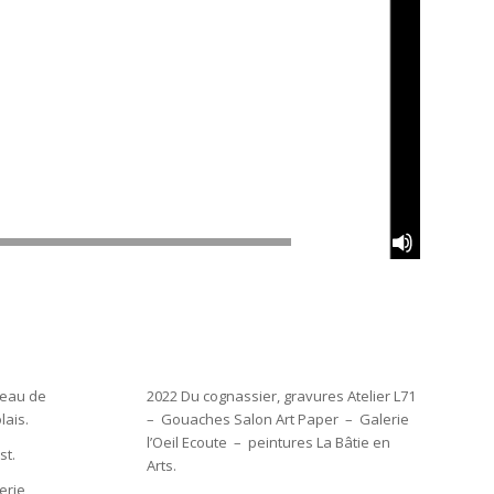
00:00
|
00:56
teau de
2022 Du cognassier, gravures Atelier L71
lais.
– Gouaches Salon Art Paper – Galerie
l’Oeil Ecoute – peintures La Bâtie en
st.
Arts.
erie