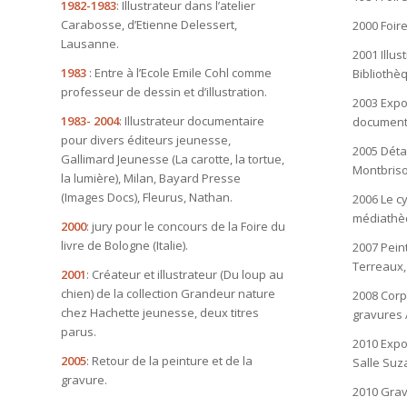
1982-1983
: Illustrateur dans l’atelier
Carabosse, d’Etienne Delessert,
2000 Foire
Lausanne.
2001 Illus
1983
: Entre à l’Ecole Emile Cohl comme
Bibliothè
professeur de dessin et d’illustration.
2003 Expo 
1983- 2004
: Illustrateur documentaire
documenta
pour divers éditeurs jeunesse,
2005 Déta
Gallimard Jeunesse (La carotte, la tortue,
Montbriso
la lumière), Milan, Bayard Presse
(Images Docs), Fleurus, Nathan.
2006 Le cy
médiathèq
2000
: jury pour le concours de la Foire du
livre de Bologne (Italie).
2007 Pein
Terreaux,
2001
: Créateur et illustrateur (Du loup au
chien) de la collection Grandeur nature
2008 Corp
chez Hachette jeunesse, deux titres
gravures 
parus.
2010 Expos
2005
: Retour de la peinture et de la
Salle Suz
gravure.
2010 Gravu