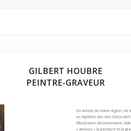
GILBERT HOUBRE
PEINTRE-GRAVEUR
Un artiste de notre région, né 
un diplôme des Arts Décoratifs
l’illustration documentaire, Gi
« amours » la peinture et la gr