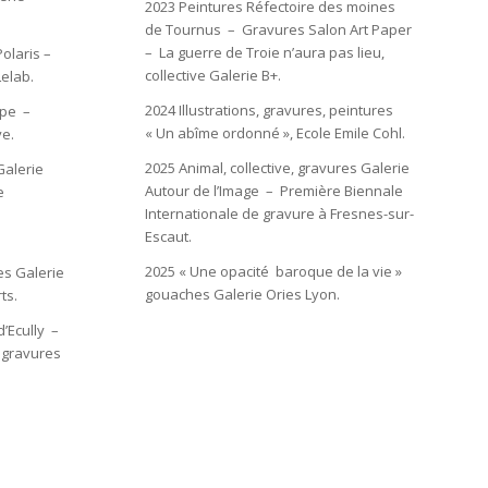
2023 Peintures Réfectoire des moines
de Tournus – Gravures Salon Art Paper
– La guerre de Troie n’aura pas lieu,
olaris –
collective Galerie B+.
Lelab.
2024 Illustrations, gravures, peintures
ope –
« Un abîme ordonné », Ecole Emile Cohl.
ye.
2025 Animal, collective, gravures Galerie
Galerie
Autour de l’Image – Première Biennale
e
Internationale de gravure à Fresnes-sur-
Escaut.
2025 « Une opacité baroque de la vie »
es Galerie
gouaches Galerie Ories Lyon.
ts.
d’Ecully –
, gravures