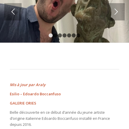
1
2
3
4
5
6
7
Mis à jour par Araly
Esilio – Edoardo Boccanfuso
GALERIE ORIES
Belle découverte en ce début d’année du jeune artiste
d’origine italienne Edoardo Boccanfuso installé en France
depuis 2016.