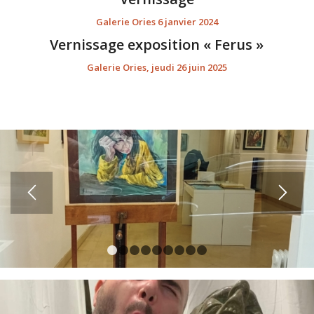
Galerie Ories 6 janvier 2024
Vernissage exposition « Ferus »
Galerie Ories, jeudi 26 juin 2025
1
2
3
4
5
6
7
8
9